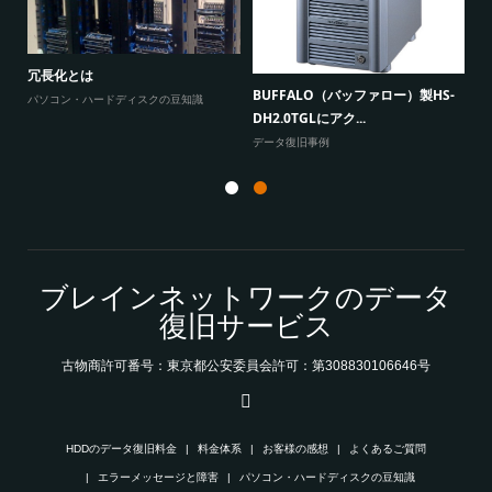
Windows10だけが、共有フォルダ
ノートパソコン「発火事故」の原因
にアクセスできない原因...
冗
とデータ復旧
-
よくあるご質問
パ
エラーメッセージと障害
ブレインネットワークのデータ
復旧サービス
古物商許可番号：東京都公安委員会許可：第308830106646号
HDDのデータ復旧料金
料金体系
お客様の感想
よくあるご質問
エラーメッセージと障害
パソコン・ハードディスクの豆知識