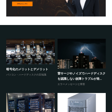
暗
ウィンドウズのロゴで停止と再起動
トロイの木馬 e.tre456_wormに感
スク
パ
とループを繰り返してしまうと...
染していますと表...
エラーメッセージと障害
エラーメッセージと障害