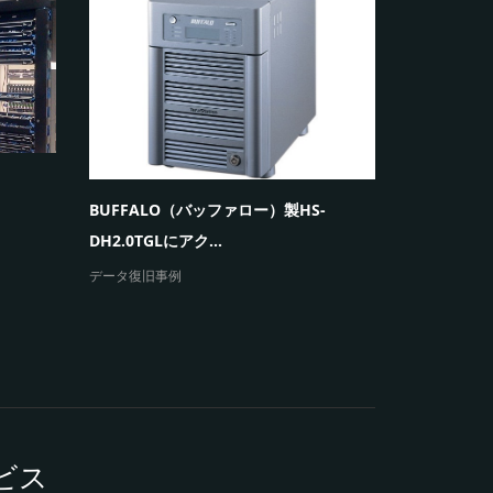
暗号化のメ
ルダにア
パソコン・ハ
ノートパソコン「発火事故」の原因とデ
ータ復旧
エラーメッセージと障害
ビス