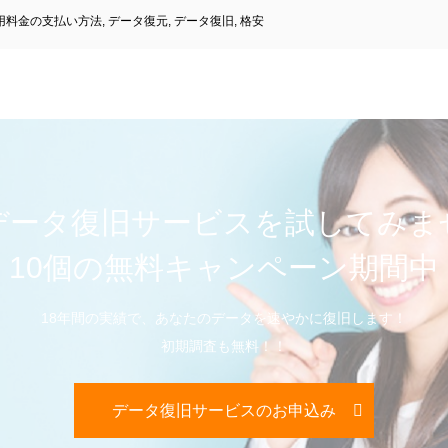
用料金の支払い方法
,
データ復元
,
データ復旧
,
格安
データ復旧サービスを試してみま
10個の無料キャンペーン期間中
18年間の実績で、あなたのデータを速やかに復旧します！
初期調査も無料！！
データ復旧サービスのお申込み