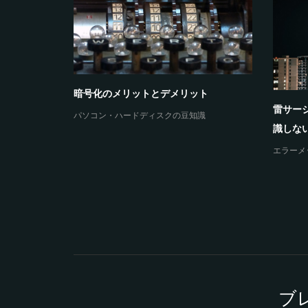
ウィンドウズのロゴで停止と再起動とル
トロイの
ープを繰り返してしまうと...
ています
HS-
エラーメッセージと障害
エラーメ
ブ