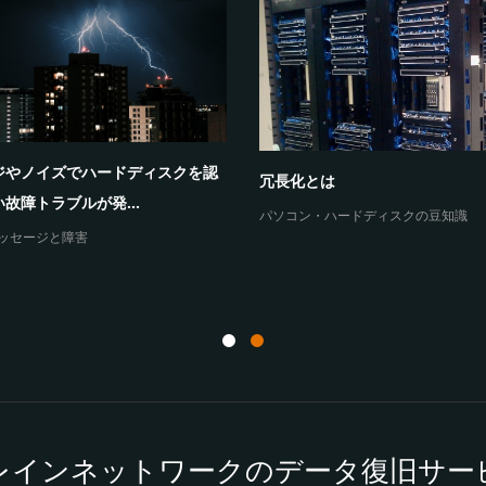
Windows10だけが、共有フォ
木馬 e.tre456_wormに感染し
クセスできない原因...
と表...
よくあるご質問
ッセージと障害
レインネットワークのデータ復旧サー