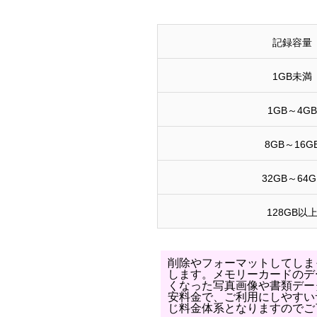
記録容量
1GB未満
1GB～4GB
8GB～16G
32GB～64G
128GB以
削除やフォーマットしてしま
します。メモリーカードのデ
くなった写真画像や書類デー
安料金で、ご利用にしやすい
じ料金体系となりますのでご