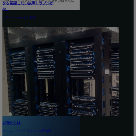
クを認識
発...
トロイの木馬 e.tre456_wormに
エラーメッ
感染していますと表...
エラーメッセージと障害
冗長化と
パソコン・