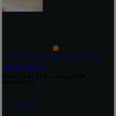
ノートパソコン「発火事故」の原
因とデータ復旧
エラーメッセージと障害
ブレインネットワークのデータ
復旧サービス
古物商許可番号：東京都公安委員会許可：第
308830106646号
HDDのデータ復旧料金
料金体系