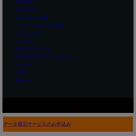
お客様の感想
よくあるご質問
エラーメッセージと障害
パソコン・ハードディスクの豆知識
ハードディスクとは
パソコン関連
特定商取引法に基づく表示
個人情報保護規定（プライバシーポリシー）
サイトマップ
お問合せ
お申込方法
古物商許可番号：東京都公安委員会許可：第308830106646号
Copyright © ブレインネット
ワークのデータ復旧サービス
データ復旧サービスのお申込み