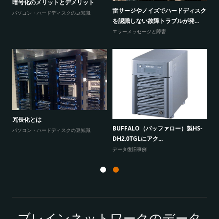
暗号化のメリットとデメリット
感
ウ
雷サージやノイズでハードディスク
パソコン・ハードディスクの豆知識
と
を認識しない故障トラブルが発...
エ
エラーメッセージと障害
W
原因
に
冗長化とは
BUFFALO（バッファロー）製HS-
よ
パソコン・ハードディスクの豆知識
DH2.0TGLにアク...
データ復旧事例
ブレインネットワークのデータ