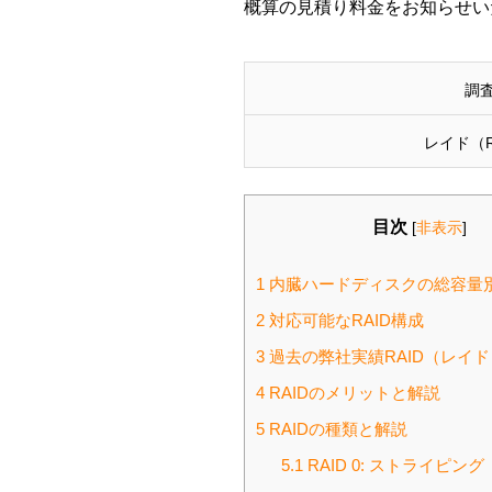
概算の見積り料金をお知らせい
調
レイド（R
目次
[
非表示
]
1
内臓ハードディスクの総容量
2
対応可能なRAID構成
3
過去の弊社実績RAID（レイ
4
RAIDのメリットと解説
5
RAIDの種類と解説
5.1
RAID 0: ストライピング