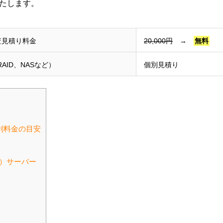
たします。
査見積り料金
20,000円
→
無料
AID、NASなど）
個別見積り
別料金の目安
ド）サーバー