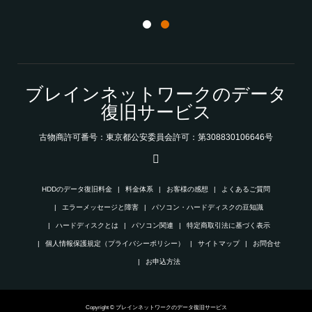
ブレインネットワークのデータ
復旧サービス
古物商許可番号：東京都公安委員会許可：第308830106646号
HDDのデータ復旧料金
料金体系
お客様の感想
よくあるご質問
エラーメッセージと障害
パソコン・ハードディスクの豆知識
ハードディスクとは
パソコン関連
特定商取引法に基づく表示
個人情報保護規定（プライバシーポリシー）
サイトマップ
お問合せ
お申込方法
Copyright © ブレインネットワークのデータ復旧サービス