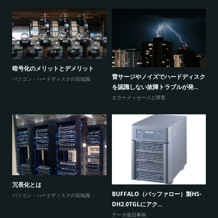
暗号化のメリットとデメリット
感
ウ
雷サージやノイズでハードディスク
パソコン・ハードディスクの豆知識
と
を認識しない故障トラブルが発...
エ
エラーメッセージと障害
W
原因
に
冗長化とは
BUFFALO（バッファロー）製HS-
よ
パソコン・ハードディスクの豆知識
DH2.0TGLにアク...
データ復旧事例