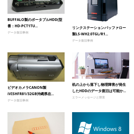
BUFFALO製のポータブルHDD(型
番：HD-PCT1TU...
リンクステーションバッファロー
データ復旧事例
製LS-WH2.0TGL/R1...
データ復旧事例
机の上から落下し物理障害が発生
ビデオカメラCANON製
したHDDのデータ復旧は可能か...
iVISHFR81/32GB沖縄県在...
エラーメッセージと障害
データ復旧事例