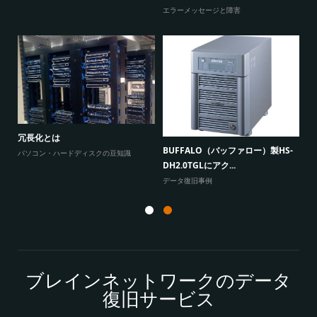
エ
エラーメッセージと障害
W
原因
に
冗長化とは
BUFFALO（バッファロー）製HS-
よ
パソコン・ハードディスクの豆知識
DH2.0TGLにアク...
データ復旧事例
ブレインネットワークのデータ
復旧サービス