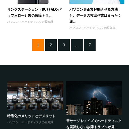
リンクステーション（BUFFALOバ
パソコンを正常起動させる方法
ッフォロー）製の故障トラ...
と、データの救出作業はまったく
違...
パソコン・ハードディスクの豆知識
パソコン・ハードディスクの豆知識
1
2
3
…
7
暗号化のメリットとデメリット
感
ウ
雷サージやノイズでハードディスク
パソコン・ハードディスクの豆知識
と
を認識しない故障トラブルが発...