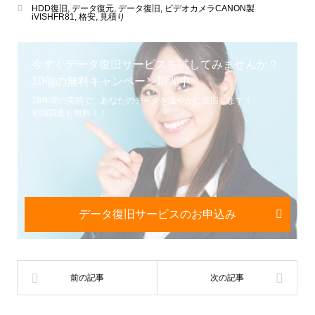
HDD復旧
,
データ復元
,
データ復旧
,
ビデオカメラCANON製
iVISHFR81
,
格安
,
見積り
今すぐデータ復旧サービスを試してみませんか？
10個の無料キャンペーン期間中
18年間の実績で、あなたのデータを速やかに復旧します！
初期調査も無料！！
データ復旧サービスのお申込み