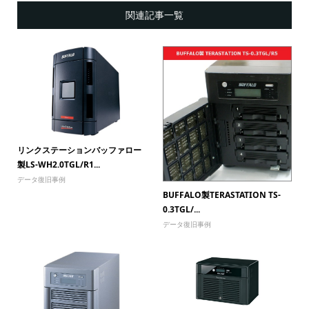
関連記事一覧
リンクステーションバッファロー
製LS-WH2.0TGL/R1...
データ復旧事例
BUFFALO製TERASTATION TS-
0.3TGL/...
データ復旧事例