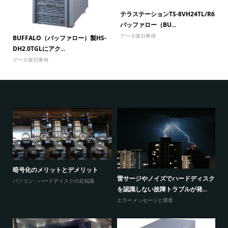
テラステーションTS-8VH24TL/R6
バッファロー（BU...
データ復旧事例
BUFFALO（バッファロー）製HS-
DH2.0TGLにアク...
データ復旧事例
暗号化のメリットとデメリット
感
ウ
雷サージやノイズでハードディスク
パソコン・ハードディスクの豆知識
と
を認識しない故障トラブルが発...
エ
エラーメッセージと障害