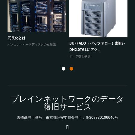
W
原因
に
冗長化とは
BUFFALO（バッファロー）製HS-
よ
パソコン・ハードディスクの豆知識
DH2.0TGLにアク...
データ復旧事例
ブレインネットワークのデータ
復旧サービス
古物商許可番号：東京都公安委員会許可：第308830106646号