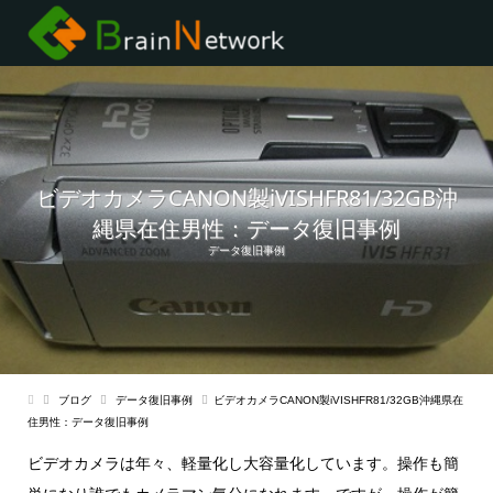
ビデオカメラCANON製iVISHFR81/32GB沖
縄県在住男性：データ復旧事例
データ復旧事例
ブログ
データ復旧事例
ビデオカメラCANON製iVISHFR81/32GB沖縄県在
住男性：データ復旧事例
ビデオカメラは年々、軽量化し大容量化しています。操作も簡