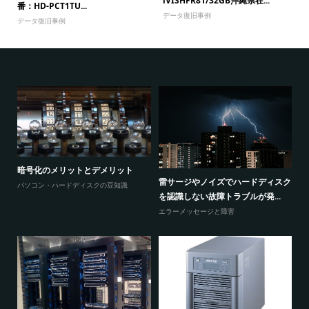
iVISHFR81/32GB沖縄県在...
番：HD-PCT1TU...
データ復旧事例
データ復旧事例
ウィンドウズのロゴで停止と再起動
トロイの木馬 e.tre456_wormに感
ィスク
とループを繰り返してしまうと...
染していますと表...
..
エラーメッセージと障害
エラーメッセージと障害