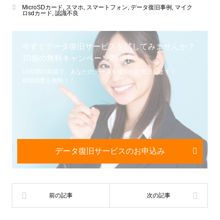
MicroSDカード
,
スマホ
,
スマートフォン
,
データ復旧事例
,
マイク
ロsdカード
,
認識不良
今すぐデータ復旧サービスを試してみませんか？
10個の無料キャンペーン期間中
18年間の実績で、あなたのデータを速やかに復旧します！
初期調査も無料！！
データ復旧サービスのお申込み