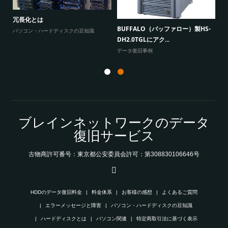
Windows10だけが、共有フォルダ
ノートパソコン「発火事故」の原因
にアクセスできない原因...
とデータ復旧
HS-
よくあるご質問
エラーメッセージと障害
ブレインネットワークのデータ
復旧サービス
古物商許可番号：東京都公安委員会許可：第308830106646号
HDDのデータ復旧料金
料金体系
お客様の感想
よくあるご質問
エラーメッセージと障害
パソコン・ハードディスクの豆知識
ハードディスクとは
パソコン関連
特定商取引法に基づく表示