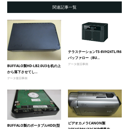
関連記事一覧
テラステーションTS-8VH24TL/R6
バッファロー（BU...
データ復旧事例
BUFFALO製HD-LB2.0U3を机の上
から落下させてし...
データ復旧事例
ビデオカメラCANON製
BUFFALO製のポータブルHDD(型