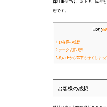
弊社事例では、落下後、障害を
想です。
目次
[
非
1
お客様の感想
2
データ復旧概要
3
机の上から落下させてしまった
お客様の感想