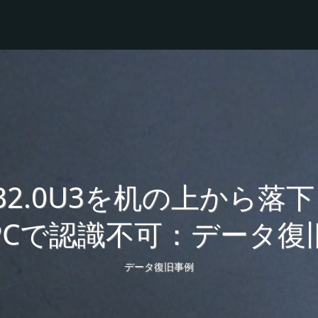
-LB2.0U3を机の上か
PCで認識不可：データ復
データ復旧事例