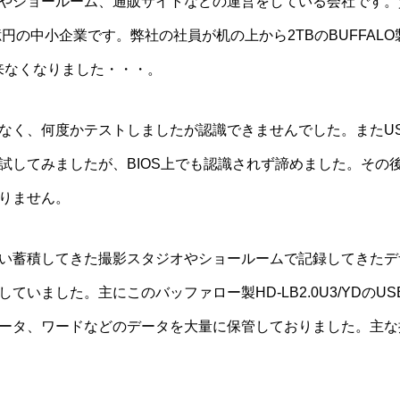
やショールーム、通販サイトなどの運営をしている会社です。資本
円の中小企業です。弊社の社員が机の上から2TBのBUFFALO製HD
来なくなりました・・・。
なく、何度かテストしましたが認識できませんでした。またU
試してみましたが、BIOS上でも認識されず諦めました。その
りません。
い蓄積してきた撮影スタジオやショールームで記録してきたデ
ていました。主にこのバッファロー製HD-LB2.0U3/YDのU
タ、ワードなどのデータを大量に保管しておりました。主な拡張