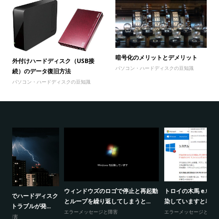
暗号化のメリットとデメリット
外付けハードディスク（USB接
パソコン・ハードディスクの豆知識
続）のデータ復旧方法
パソコン・ハードディスクの豆知識
暗
ウィンドウズのロゴで停止と再起動
トロイの木馬 e.tre456_wormに感
スク
パ
とループを繰り返してしまうと...
染していますと表...
エラーメッセージと障害
エラーメッセージと障害