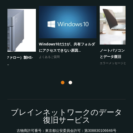
Windows10だけが、共有フォルダ
ノートパソコン「発火事故」の原因
にアクセスできない原因...
冗
とデータ復旧
-
よくあるご質問
パ
エラーメッセージと障害
ブレインネットワークのデータ
復旧サービス
古物商許可番号：東京都公安委員会許可：第308830106646号