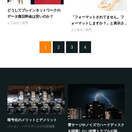
どうしてブレインネットワークの
データ復旧料金は安いのか？
「フォーマットされてません。フ
ォーマットしますか？」と表示さ...
よくあるご質問
よくあるご質問
1
2
3
4
暗号化のメリットとデメリット
感
ウ
雷サージやノイズでハードディスク
パソコン・ハードディスクの豆知識
と
を認識しない故障トラブルが発...