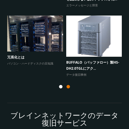
エ
エラーメッセージと障害
W
原因
に
冗長化とは
BUFFALO（バッファロー）製HS-
よ
パソコン・ハードディスクの豆知識
DH2.0TGLにアク...
データ復旧事例
ブレインネットワークのデータ
復旧サービス