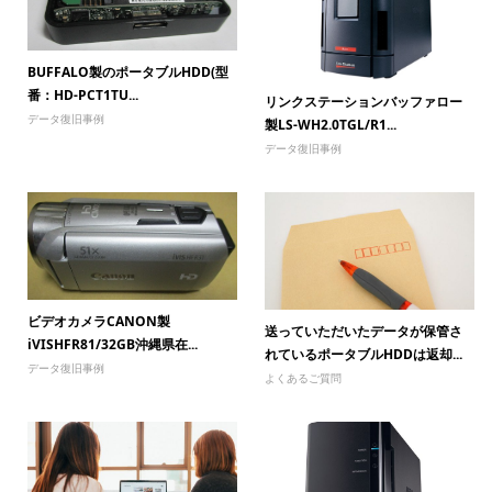
BUFFALO製のポータブルHDD(型
番：HD-PCT1TU...
リンクステーションバッファロー
データ復旧事例
製LS-WH2.0TGL/R1...
データ復旧事例
ビデオカメラCANON製
送っていただいたデータが保管さ
iVISHFR81/32GB沖縄県在...
れているポータブルHDDは返却...
データ復旧事例
よくあるご質問