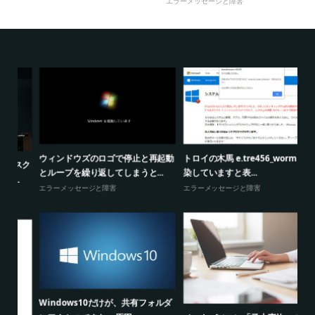
エラーメッセージと障害
暗
ウィンドウズのロゴで停止と再起動
トロイの木馬 e.tre456_wormに感
スク
パ
とループを繰り返してしまうと...
染していますと表...
エラーメッセージと障害
エラーメッセージと障害
Windows10だけが、共有フォルダ