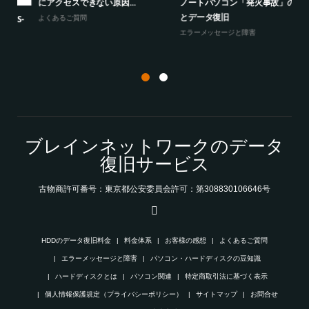
ノートパソコン「発火事故」の原因
にアクセスできない原因...
冗
とデータ復旧
-
よくあるご質問
パ
エラーメッセージと障害
ブレインネットワークのデータ
復旧サービス
古物商許可番号：東京都公安委員会許可：第308830106646号
HDDのデータ復旧料金
料金体系
お客様の感想
よくあるご質問
エラーメッセージと障害
パソコン・ハードディスクの豆知識
ハードディスクとは
パソコン関連
特定商取引法に基づく表示
個人情報保護規定（プライバシーポリシー）
サイトマップ
お問合せ