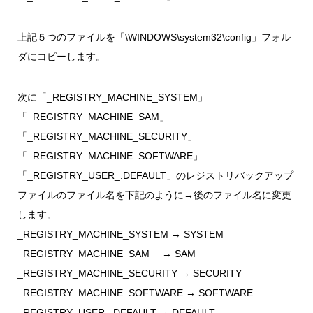
上記５つのファイルを「\WINDOWS\system32\config」フォル
ダにコピーします。
次に「_REGISTRY_MACHINE_SYSTEM」
「_REGISTRY_MACHINE_SAM」
「_REGISTRY_MACHINE_SECURITY」
「_REGISTRY_MACHINE_SOFTWARE」
「_REGISTRY_USER_.DEFAULT」のレジストリバックアップ
ファイルのファイル名を下記のように→後のファイル名に変更
します。
_REGISTRY_MACHINE_SYSTEM → SYSTEM
_REGISTRY_MACHINE_SAM → SAM
_REGISTRY_MACHINE_SECURITY → SECURITY
_REGISTRY_MACHINE_SOFTWARE → SOFTWARE
_REGISTRY_USER_.DEFAULT → DEFAULT