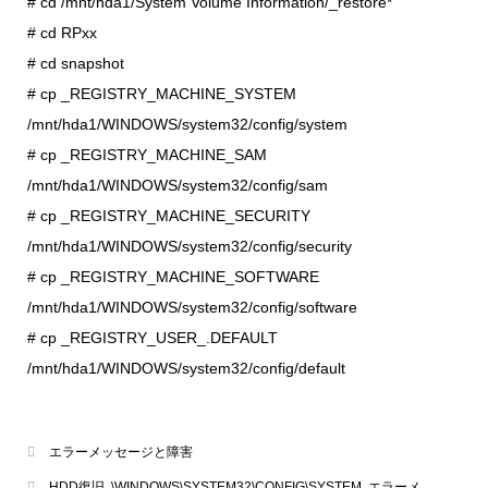
# cd /mnt/hda1/System Volume Information/_restore*
# cd RPxx
# cd snapshot
# cp _REGISTRY_MACHINE_SYSTEM
/mnt/hda1/WINDOWS/system32/config/system
# cp _REGISTRY_MACHINE_SAM
/mnt/hda1/WINDOWS/system32/config/sam
# cp _REGISTRY_MACHINE_SECURITY
/mnt/hda1/WINDOWS/system32/config/security
# cp _REGISTRY_MACHINE_SOFTWARE
/mnt/hda1/WINDOWS/system32/config/software
# cp _REGISTRY_USER_.DEFAULT
/mnt/hda1/WINDOWS/system32/config/default
エラーメッセージと障害
HDD復旧
,
\WINDOWS\SYSTEM32\CONFIG\SYSTEM
,
エラーメ