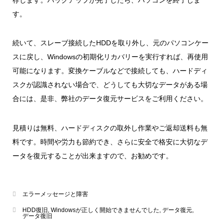
存します。バックアップが完了したら、パソコンを終了しま
す。
続いて、スレーブ接続したHDDを取り外し、元のパソコンケー
スに戻し、Windowsの初期化リカバリーを実行すれば、再使用
可能になります。変換ケーブルなどで接続しても、ハードディ
スクが認識されない場合で、どうしても大切なデータがある場
合には、是非、弊社のデータ復元サービスをご利用ください。
見積りは無料、ハードディスクの取外し作業やご返却送料も無
料です。時間や労力も節約でき、さらに安全で格安に大切なデ
ータを復元することが出来ますので、お勧めです。
エラーメッセージと障害
HDD復旧
,
Windowsが正しく開始できませんでした
,
データ復元
,
データ復旧