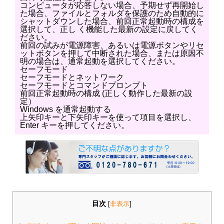
コンピュータが応答しない場合、予期せず再開始し
た場合、ファイルとフォルダを保護のため自動的に
シャットダウンした場合、前回正常起動時の構成を
選択して、正し く機能した最新の設定に戻してく
ださい。
前回の試みが電源障害、あるいは電源ボタンやリセ
ットボタンを押して中断された場合、または原因不
明の場合は、通常起動を選択してください。
セーフモード
セーフモードとネットワーク
セーフモードとコマンドプロンプト
前回正常起動時の構成 (正しく動作した最新の設
定）
Windows を通常起動する
上矢印キーと下矢印キーを使って項目を選択し、
Enter キーを押してください。
目次
[
非表示
]