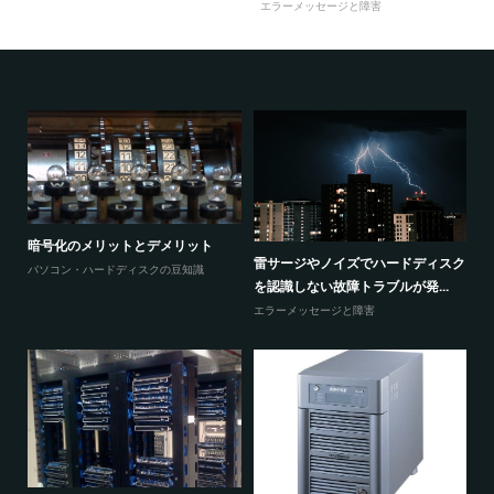
エラーメッセージと障害
暗
ウィンドウズのロゴで停止と再起動
トロイの木馬 e.tre456_wormに感
スク
パ
とループを繰り返してしまうと...
染していますと表...
エラーメッセージと障害
エラーメッセージと障害
Windows10だけが、共有フォルダ