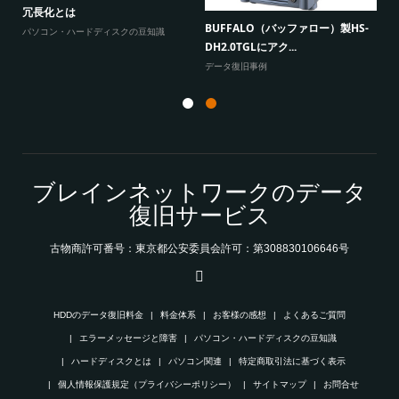
ノートパソコン「発火事故」の原因
にアクセスできない原因...
冗
とデータ復旧
-
よくあるご質問
パ
エラーメッセージと障害
ブレインネットワークのデータ
復旧サービス
古物商許可番号：東京都公安委員会許可：第308830106646号
HDDのデータ復旧料金
料金体系
お客様の感想
よくあるご質問
エラーメッセージと障害
パソコン・ハードディスクの豆知識
ハードディスクとは
パソコン関連
特定商取引法に基づく表示
個人情報保護規定（プライバシーポリシー）
サイトマップ
お問合せ