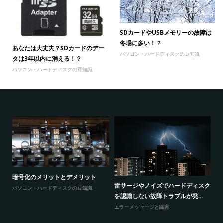
SDカードやUSBメモリーの故障は
冬場に多い！？
あなたは大丈夫？SDカードのデー
パソコン・ハードディスクの豆知識
タは3年以内に消える！？
パソコン・ハードディスクの豆知識
暗号化のメリットとデメリット
感
ウ
雷サージやノイズでハードディスク
パソコン・ハードディスクの豆知識
と
を認識しない故障トラブルが発...
エ
エラーメッセージと障害