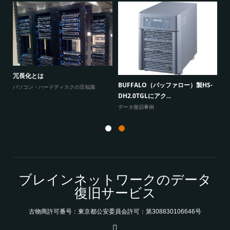
W
原因
に
冗長化とは
BUFFALO（バッファロー）製HS-
よ
パソコン・ハードディスクの豆知識
DH2.0TGLにアク...
データ復旧事例
ブレインネットワークのデータ
復旧サービス
古物商許可番号：東京都公安委員会許可：第308830106646号