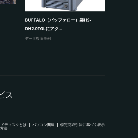
ウィンドウ
ープを繰り返
BUFFALO（バッファロー）製HS-
エラーメッセ
DH2.0TGLにアク...
データ復旧事例
ビス
ードディスクとは
パソコン関連
特定商取引法に基づく表示
方法