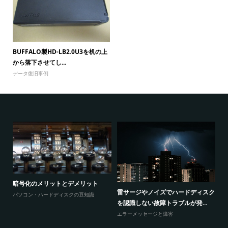
BUFFALO製HD-LB2.0U3を机の上
から落下させてし...
データ復旧事例
暗号化のメリットとデメリット
感
ウ
雷サージやノイズでハードディスク
パソコン・ハードディスクの豆知識
と
を認識しない故障トラブルが発...
エ
エラーメッセージと障害