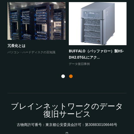
W
原因
に
冗長化とは
BUFFALO（バッファロー）製HS-
よ
パソコン・ハードディスクの豆知識
DH2.0TGLにアク...
データ復旧事例
ブレインネットワークのデータ
復旧サービス
古物商許可番号：東京都公安委員会許可：第308830106646号