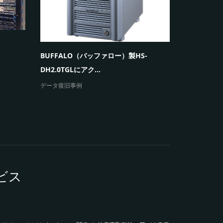
暗号化のメ
ルダにア
パソコン・ハ
ノートパソコン「発火事故」の原因とデ
ータ復旧
エラーメッセージと障害
ビス