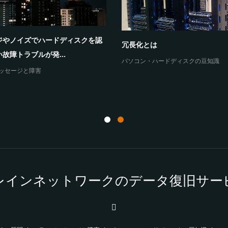
Windows10だけが、共有フォ
木馬 e.tre456_wormに感染し
クセスできない原因...
と表...
よくあるご質問
ッセージと障害
レインネットワークのデータ復旧サー