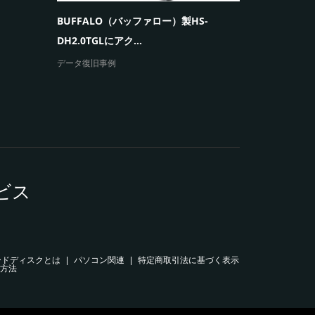
ノートパソコン「発
クセスできない原因...
ータ復旧
よくあるご質問
エラーメッセージと障害
ビス
ードディスクとは
パソコン関連
特定商取引法に基づく表示
方法