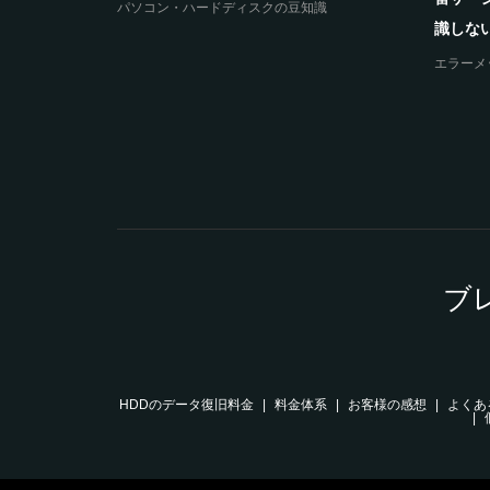
ープを繰り返してし
BUFFALO（バッファロー）製HS-
エラーメッセージと
DH2.0TGLにアク...
データ復旧事例
ブ
HDDのデータ復旧料金
料金体系
お客様の感想
よくあ