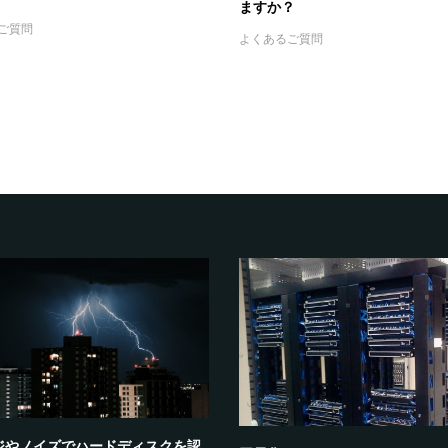
ますか？
ご質問
よくあるご質問
ロゴで停止と再起動とル
トロイの木馬 e.tre456_wormに感染し