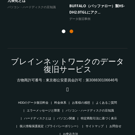
冗長化とは
BUFFALO（バッファロー）製HS-
よ
パソコン・ハードディスクの豆知識
DH2.0TGLにアク...
データ復旧事例
ブレインネットワークのデータ
復旧サービス
古物商許可番号：東京都公安委員会許可：第308830106646号
HDDのデータ復旧料金
料金体系
お客様の感想
よくあるご質問
エラーメッセージと障害
パソコン・ハードディスクの豆知識
ハードディスクとは
パソコン関連
特定商取引法に基づく表示
個人情報保護規定（プライバシーポリシー）
サイトマップ
お問合せ
お申込方法