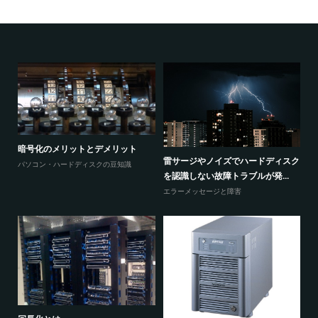
暗号化のメリットとデメリット
感
ウ
雷サージやノイズでハードディスク
パソコン・ハードディスクの豆知識
と
を認識しない故障トラブルが発...
エ
エラーメッセージと障害
W
原因
に