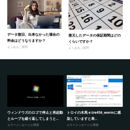
データ復旧、出来なかった場合の
復元したデータの保証期間はどの
料金はどうなりますか？
くらいですか？
よくあるご質問
よくあるご質問
暗
ウィンドウズのロゴで停止と再起動
トロイの木馬 e.tre456_wormに感
スク
パ
とループを繰り返してしまうと...
染していますと表...
エラーメッセージと障害
エラーメッセージと障害