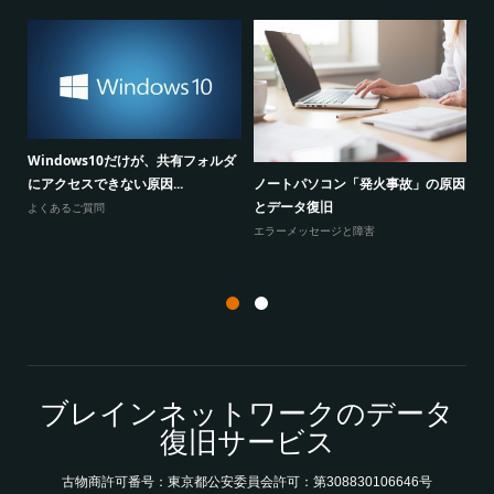
Windows10だけが、共有フォルダ
ノートパソコン「発火事故」の原因
にアクセスできない原因...
冗
とデータ復旧
-
よくあるご質問
パ
エラーメッセージと障害
ブレインネットワークのデータ
復旧サービス
古物商許可番号：東京都公安委員会許可：第308830106646号