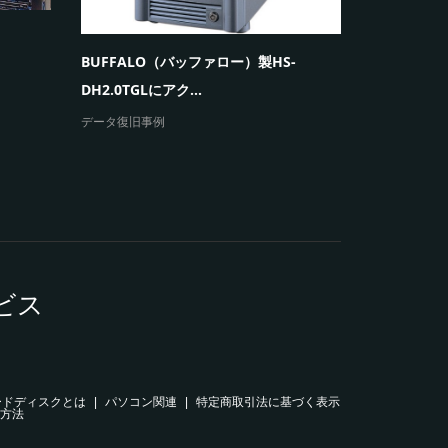
ウィンドウ
ープを繰り返
BUFFALO（バッファロー）製HS-
エラーメッセ
DH2.0TGLにアク...
データ復旧事例
ビス
ードディスクとは
パソコン関連
特定商取引法に基づく表示
方法