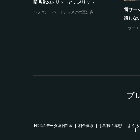
暗号化のメリットとデメリット
雷サー
パソコン・ハードディスクの豆知識
の原因とデ
識しない
エラーメ
ブ
HDDのデータ復旧料金
料金体系
お客様の感想
よくあ