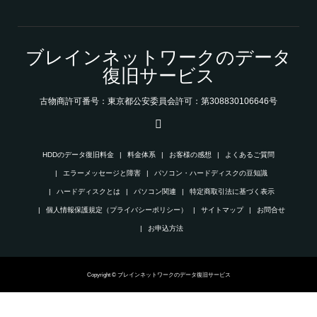
ブレインネットワークのデータ
復旧サービス
古物商許可番号：東京都公安委員会許可：第308830106646号
HDDのデータ復旧料金
料金体系
お客様の感想
よくあるご質問
エラーメッセージと障害
パソコン・ハードディスクの豆知識
ハードディスクとは
パソコン関連
特定商取引法に基づく表示
個人情報保護規定（プライバシーポリシー）
サイトマップ
お問合せ
お申込方法
Copyright © ブレインネットワークのデータ復旧サービス