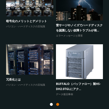
暗号化のメリットとデメリット
感
ウ
雷サージやノイズでハードディスク
パソコン・ハードディスクの豆知識
と
を認識しない故障トラブルが発...
エ
エラーメッセージと障害
W
原因
に
冗長化とは
BUFFALO（バッファロー）製HS-
よ
パソコン・ハードディスクの豆知識
DH2.0TGLにアク...
データ復旧事例