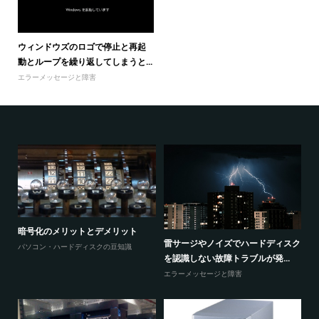
ウィンドウズのロゴで停止と再起
動とループを繰り返してしまうと...
エラーメッセージと障害
暗号化のメリットとデメリット
感
ウ
雷サージやノイズでハードディスク
パソコン・ハードディスクの豆知識
と
を認識しない故障トラブルが発...
エ
エラーメッセージと障害