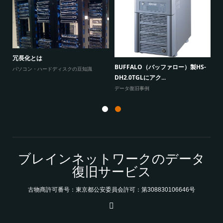
W
原因
に
冗長化とは
BUFFALO（バッファロー）製HS-
よ
パソコン・ハードディスクの豆知識
DH2.0TGLにアク...
データ復旧事例
ブレインネットワークのデータ
復旧サービス
古物商許可番号：東京都公安委員会許可：第308830106646号