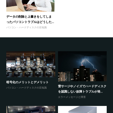
データの削除と上書きをしてしま
ったパソコントラブルはどうした...
パソコン・ハードディスクの豆知識
暗号化のメリットとデメリット
感
ウ
雷サージやノイズでハードディスク
パソコン・ハードディスクの豆知識
と
を認識しない故障トラブルが発...
エ
エラーメッセージと障害