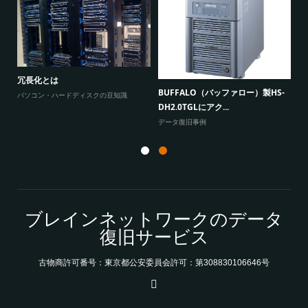
W
原因
に
冗長化とは
BUFFALO（バッファロー）製HS-
よ
パソコン・ハードディスクの豆知識
DH2.0TGLにアク...
データ復旧事例
ブレインネットワークのデータ
復旧サービス
古物商許可番号：東京都公安委員会許可：第308830106646号