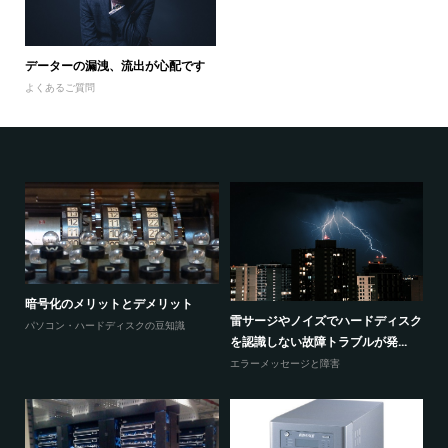
データーの漏洩、流出が心配です
よくあるご質問
暗号化のメリットとデメリット
感
ウ
雷サージやノイズでハードディスク
パソコン・ハードディスクの豆知識
と
を認識しない故障トラブルが発...
エ
エラーメッセージと障害