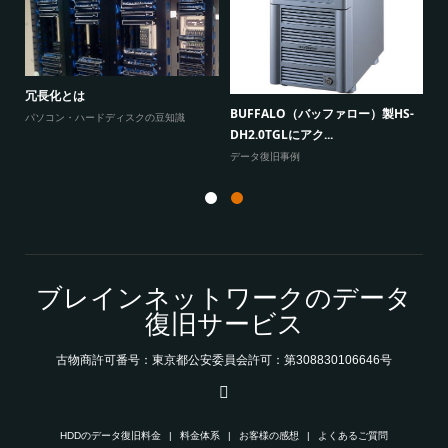
W
原因
に
冗長化とは
BUFFALO（バッファロー）製HS-
よ
パソコン・ハードディスクの豆知識
DH2.0TGLにアク...
データ復旧事例
ブレインネットワークのデータ
復旧サービス
古物商許可番号：東京都公安委員会許可：第308830106646号
HDDのデータ復旧料金
料金体系
お客様の感想
よくあるご質問