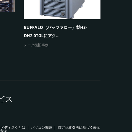
ウィンドウ
ープを繰り返
BUFFALO（バッファロー）製HS-
エラーメッセ
DH2.0TGLにアク...
データ復旧事例
ビス
ードディスクとは
パソコン関連
特定商取引法に基づく表示
方法