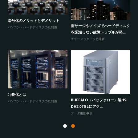
暗号化のメリットとデメリット
感
ウ
雷サージやノイズでハードディスク
パソコン・ハードディスクの豆知識
と
を認識しない故障トラブルが発...
エ
エラーメッセージと障害
W
原因
に
冗長化とは
BUFFALO（バッファロー）製HS-
よ
パソコン・ハードディスクの豆知識
DH2.0TGLにアク...
データ復旧事例