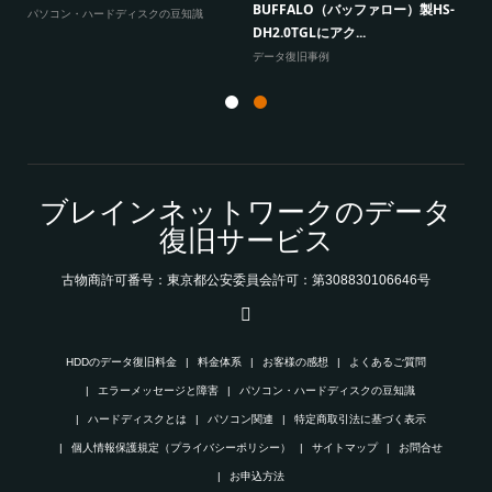
とデータ復旧
-
よくあるご質問
パ
エラーメッセージと障害
ブレインネットワークのデータ
復旧サービス
古物商許可番号：東京都公安委員会許可：第308830106646号
HDDのデータ復旧料金
料金体系
お客様の感想
よくあるご質問
エラーメッセージと障害
パソコン・ハードディスクの豆知識
ハードディスクとは
パソコン関連
特定商取引法に基づく表示
個人情報保護規定（プライバシーポリシー）
サイトマップ
お問合せ
お申込方法