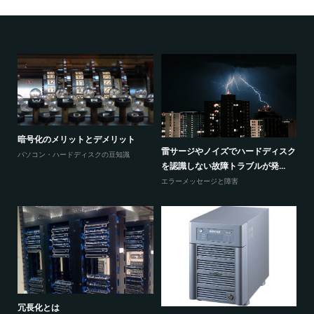
暗
ウィンドウズのロゴで停止と再起動
トロイの木馬 e.tre456_wormに感
スク
パ
とループを繰り返してしまうと...
染していますと表...
エラーメッセージと障害
エラーメッセージと障害
Windows10だけが、共有フォルダ
ノートパソコン「発火事故」の原因
にアクセスできない原因...
冗