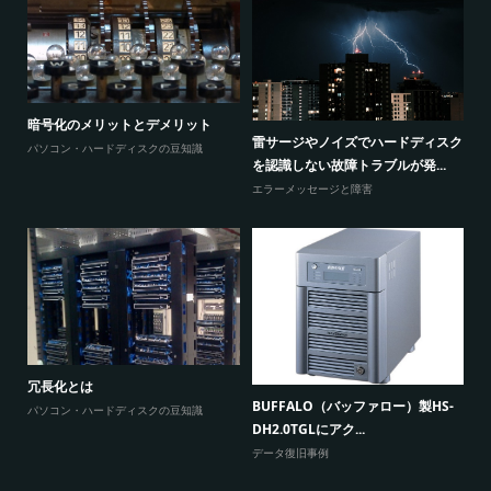
暗号化のメリットとデメリット
感
ウ
雷サージやノイズでハードディスク
パソコン・ハードディスクの豆知識
と
を認識しない故障トラブルが発...
エ
エラーメッセージと障害
W
原因
に
冗長化とは
BUFFALO（バッファロー）製HS-
よ
パソコン・ハードディスクの豆知識
DH2.0TGLにアク...
データ復旧事例