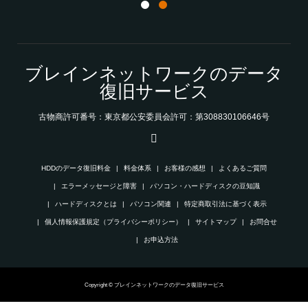
ブレインネットワークのデータ
復旧サービス
古物商許可番号：東京都公安委員会許可：第308830106646号
HDDのデータ復旧料金
料金体系
お客様の感想
よくあるご質問
エラーメッセージと障害
パソコン・ハードディスクの豆知識
ハードディスクとは
パソコン関連
特定商取引法に基づく表示
個人情報保護規定（プライバシーポリシー）
サイトマップ
お問合せ
お申込方法
Copyright © ブレインネットワークのデータ復旧サービス