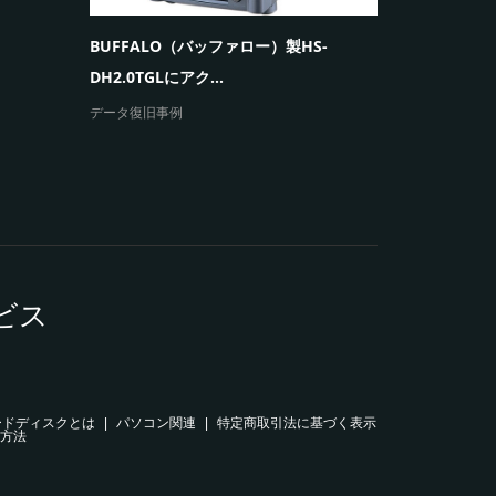
ープを繰り返
BUFFALO（バッファロー）製HS-
エラーメッセ
DH2.0TGLにアク...
データ復旧事例
ビス
ードディスクとは
パソコン関連
特定商取引法に基づく表示
方法