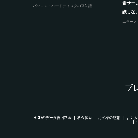
雷サー
パソコン・ハードディスクの豆知識
の原因とデ
識しない
エラーメ
ブ
HDDのデータ復旧料金
料金体系
お客様の感想
よくあ