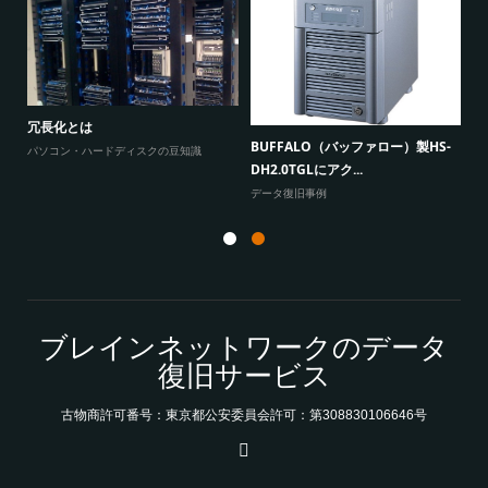
W
原因
に
冗長化とは
BUFFALO（バッファロー）製HS-
よ
パソコン・ハードディスクの豆知識
DH2.0TGLにアク...
データ復旧事例
ブレインネットワークのデータ
復旧サービス
古物商許可番号：東京都公安委員会許可：第308830106646号