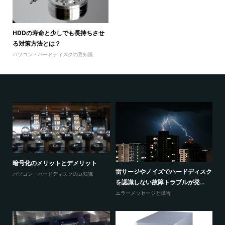
HDDの寿命と少しでも長持ちさせ
る対策方法とは？
パソコン・ハードディスクの豆知識
暗号化のメリットとデメリット
感
ウ
雷サージやノイズでハードディスク
パソコン・ハードディスクの豆知識
と
を認識しない故障トラブルが発...
エ
エラーメッセージと障害